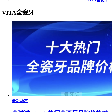
VITA全瓷牙
VITA全瓷牙
最新动态