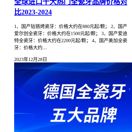
全球进口十大热门全瓷牙品牌价格对
比2023-2024
1、国产钴铬烤瓷牙：价格大约在880元起/颗； 2、国产
爱尔创全瓷牙：价格大约在1500元起/颗； 3、国产爱迪
特全瓷牙：价格大约在2200元起/颗； 4、国产美加全瓷
牙：价格大约…
2023年12月28日