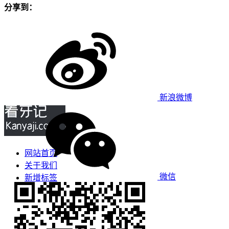
分享到：
新浪微博
网站首页
关于我们
微信
新增标签
免责声明
看牙攻略
口腔运营