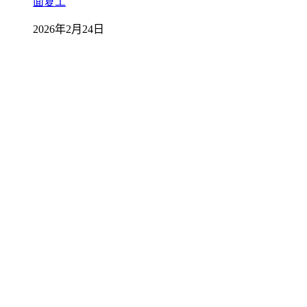
面复工
2026年2月24日