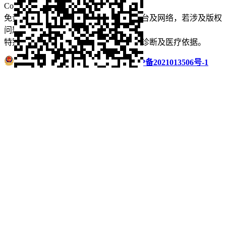
Copyright © 2022 看牙记 版权所有
免责声明：本站部分内容来源于公众平台及网络，若涉及版权
问题【
请点此联系
我们
】
删除！
特别声明：本站内容仅供参考，不作为诊断及医疗依据。
浙公网安备 33011002016235号
浙ICP备2021013506号-1
微信扫码分享
QQ好友