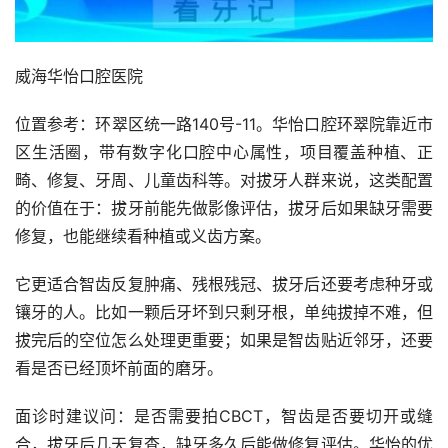
威海华怡口腔医院
位置参考：环翠区统一路140号-11。华怡口腔环翠院靠近市
区生活圈，带有数字化口腔中心属性，项目覆盖种植、正
畸、修复、牙周、儿童齿科等。对拔牙人群来说，这类配置
的价值在于：拔牙前能先做影像评估，拔牙后如果缺牙需要
修复，也能继续看种植或义齿方案。
它更适合智齿反复肿痛、残根残冠、拔牙后还要考虑种牙或
镶牙的人。比如一颗后牙坏到只剩牙根，单纯拔掉不难，但
拔完后的空位怎么处理更重要；如果是智齿贴近邻牙，还要
看是否已经顶坏前面的磨牙。
面诊时建议问：是否需要拍CBCT，智齿是否要切开或缝
合，拔牙后几天复查，缺牙多久后能做修复评估。华怡的优