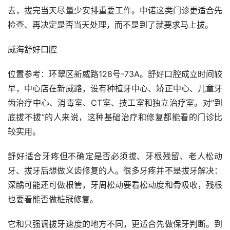
去，拔完当天尽量少安排重要工作。中诺这类门诊更适合先
检查、再决定是否当天处理，而不是到了就要求马上拔。
威海舒好口腔
位置参考：环翠区新威路128号-73A。舒好口腔成立时间较
早，中心店在新威路，设有种植牙中心、矫正中心、儿童牙
齿治疗中心、消毒室、CT室、技工室和独立治疗室。对“到
底拔不拔”的人来说，这种基础治疗和修复都能看的门诊比
较实用。
舒好适合牙疼但不确定是否必须拔、牙根残留、老人松动
牙、拔牙后想做义齿修复的人。很多牙疼并不是拔牙解决：
深龋可能还可做根管，牙周松动要看松动度和骨吸收，残根
也要看能否做桩冠修复。
它和只强调拔牙速度的地方不同，更适合先做保牙判断。到