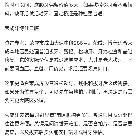
院时可以问：这颗牙保留价值多大，如果拔掉邻牙会不会倾
斜，缺牙后做活动牙、固定桥还是种植更合适。
荣成牙博仕口腔
位置参考：荣成市成山大道中段286号。荣成牙博仕适合荣
成本地居民处理普通拔牙、残根、松动牙、牙疼检查和基础
修复。它的实际价值是减少跨城成本，尤其是老人拔牙，术
前要问血压、血糖、用药史，术后还要观察创口。
这家更适合荣成周边普通松动牙、残根和拔牙后义齿衔接。
如果牙齿位置复杂，可以先在当地拍片判断，再决定是否需
要去更大院区处理。
荣成牙友选择时别只看“市区机构更多”，普通项目就近处理
往往更方便。关键是问清拔牙难度、是否含拍片、是否需要
复查，以及拔完后多久能安排镶牙或种牙评估。