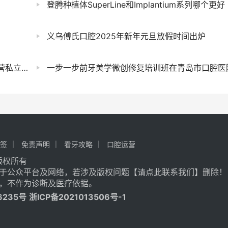
登腾种植体SuperLine和Implantium系列哪个更好
义乌傅氏口腔2025年新年元旦放假时间出炉
私立？
一步一步前牙美学微创修复培训班在青岛市口腔医院成功举
签
免责声明
看牙攻略
口腔运营
记 版权所有
于公众平台及网络，若涉及版权问题【
请点此联系
我们
】
删除！
，不作为诊断及医疗依据。
6235号
浙ICP备2021013506号-1