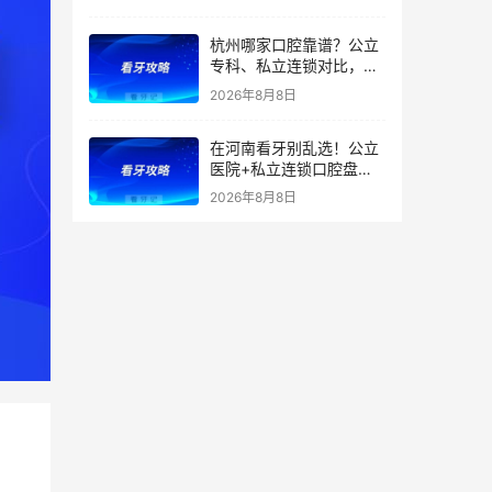
医、中山医院在内，公立
私立对比，种植矫正价格
杭州哪家口腔靠谱？公立
全曝光
专科、私立连锁对比，医
院优势、特色、擅长全都
2026年8月8日
有，看牙省钱不踩雷！附
2026补牙、拔牙、根管、
在河南看牙别乱选！公立
种牙、矫正最新价格
医院+私立连锁口腔盘
点，医院优势、擅长项目
2026年8月8日
一文全讲清！种植牙、矫
正、根管价格透明，看牙
避坑收好！附价格表