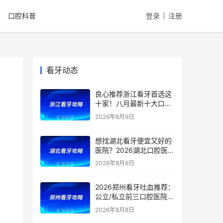
口腔科普
登录
注册
看牙动态
良心推荐浙江看牙首选这
十家！八月最新十大口腔
医院排行榜来了！一文盘
2026年8月9日
点十家口腔机构的特点、
特色项目！附最新种植
想找湖北看牙便宜又好的
牙、根管治疗、牙齿矫正
医院？2026湖北口腔医院
等价格
排行榜出炉：公立/私立汇
2026年8月9日
总，官方支持医保定点！
附：湖北洗牙、补牙、根
2026郑州看牙吐血推荐：
管、矫正、种植牙价格
公立/私立前三口腔医院排
行曝光！郑大、人民医院
2026年8月8日
以上榜，都是医保定点医