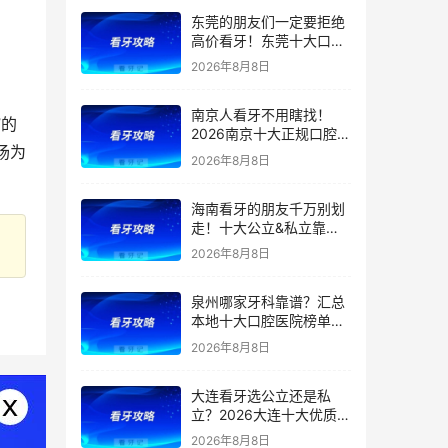
院，含医保报销项目+报
东莞的朋友们一定要拒绝
销比例+口腔项目价格
高价看牙！东莞十大口腔
医院推荐：老牌公立实力
2026年8月8日
稳定、连锁私立性价比出
众，种植/矫正/补牙/拔牙
南京人看牙不用瞎找！
按需选院，附：牙齿项目
”的
2026南京十大正规口腔机
价格参考
场为
构全新汇总！公立/私立医
2026年8月8日
院适配不同需求，还附口
腔项目价格表【洗牙/拔
海南看牙的朋友千万别划
牙/根管/种植/矫正】
走！十大公立&私立靠谱
口腔医院推荐，补牙、种
2026年8月8日
牙、矫正要花多少钱？哪
些可以报销？2026海南口
泉州哪家牙科靠谱？汇总
腔项目最新收费一览
本地十大口腔医院榜单来
了！种植、正畸该去哪
2026年8月8日
家？医保定点、特色一次
搞懂！含补牙/根管/种植
大连看牙选公立还是私
牙/矫正/牙冠等价格
立？2026大连十大优质口
腔医院推荐：市口腔、大
2026年8月8日