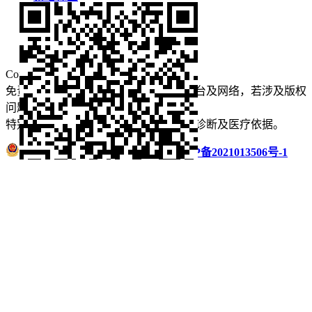
免责声明
看牙攻略
口腔运营
Copyright © 2022 看牙记 版权所有
免责声明：本站部分内容来源于公众平台及网络，若涉及版权
问题【
请点此联系
我们
】
删除！
特别声明：本站内容仅供参考，不作为诊断及医疗依据。
浙公网安备 33011002016235号
浙ICP备2021013506号-1
微信扫码分享
QQ好友