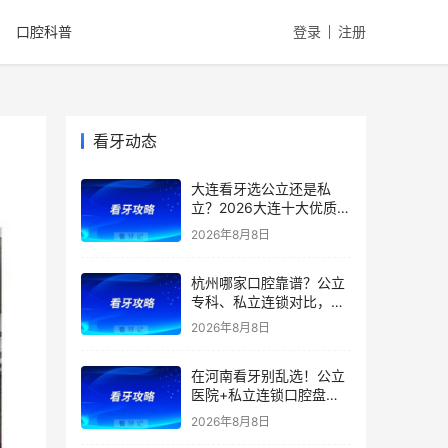
口腔科普
登录
注册
看牙动态
大连看牙选公立还是私
立？2026大连十大优质口
腔医院推荐：市口腔、大
2026年8月8日
医、中山医院在内，公立
私立对比，种植矫正价格
杭州哪家口腔靠谱？公立
全曝光
专科、私立连锁对比，医
院优势、特色、擅长全都
2026年8月8日
有，看牙省钱不踩雷！附
2026补牙、拔牙、根管、
在河南看牙别乱选！公立
种牙、矫正最新价格
医院+私立连锁口腔盘
点，医院优势、擅长项目
2026年8月8日
一文全讲清！种植牙、矫