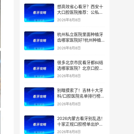
正、根管价格透明，看牙
想高效省心看牙？西安十
避坑收好！附价格表
大口腔医院推荐：公私立
综合实力测评，精准匹配
2026年8月8日
种植、矫正、拔牙、补牙
等看牙需求，附：西安牙
杭州私立医院里面种植牙
齿项目价格参考
齿哪家医院好?杭州种植
牙齿多少钱一颗?杭州种
2026年8月8日
植牙哪个医生好?
很多北京市民看牙都纠结
选哪家医院？北京口腔医
院前五排名出炉！看牙首
2026年8月8日
选这5家，靠谱不踩坑
别瞎摸索了！吉林十大牙
科/口腔医院名单排行榜！
（多家公立私立医院上
2026年8月8日
榜）！含2026年【最新
版】牙齿矫正/补牙/牙贴
2026内蒙古看牙别乱选！
面/种植牙价格表！
十家正规口腔榜单出炉：
公立/私立全覆盖，官方支
2026年8月8日