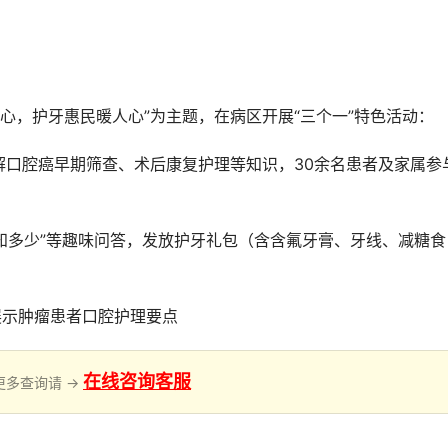
心，护牙惠民暖人心”为主题，在病区开展“三个一”特色活动：
解口腔癌早期筛查、术后康复护理等知识，30余名患者及家属参
区知多少”等趣味问答，发放护牙礼包（含含氟牙膏、牙线、减糖食
展示肿瘤患者口腔护理要点
在线咨询客服
更多查询请 →