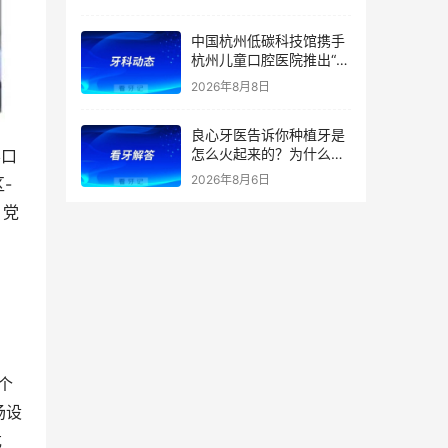
持（医保定点）！附：内
蒙古洗牙、补牙、根管、
中国杭州低碳科技馆携手
矫正、种植牙价格
杭州儿童口腔医院推出“我
是小小牙医”职业体验课
2026年8月8日
良心牙医告诉你种植牙是
怎么火起来的？为什么替
学口
代了假牙？
2026年8月6日
-
、党
个
场设
危