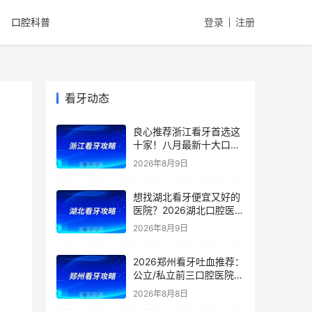
口腔科普
登录
注册
看牙动态
良心推荐浙江看牙首选这
十家！八月最新十大口腔
医院排行榜来了！一文盘
2026年8月9日
点十家口腔机构的特点、
特色项目！附最新种植
想找湖北看牙便宜又好的
牙、根管治疗、牙齿矫正
医院？2026湖北口腔医院
等价格
排行榜出炉：公立/私立汇
2026年8月9日
总，官方支持医保定点！
附：湖北洗牙、补牙、根
2026郑州看牙吐血推荐：
管、矫正、种植牙价格
公立/私立前三口腔医院排
行曝光！郑大、人民医院
2026年8月8日
以上榜，都是医保定点医