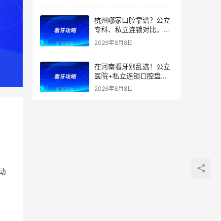
医、中山医院在内，公立
私立对比，种植矫正价格
杭州哪家口腔靠谱？公立
全曝光
专科、私立连锁对比，医
院优势、特色、擅长全都
2026年8月8日
有，看牙省钱不踩雷！附
2026补牙、拔牙、根管、
在河南看牙别乱选！公立
种牙、矫正最新价格
医院+私立连锁口腔盘
点，医院优势、擅长项目
2026年8月8日
一文全讲清！种植牙、矫
正、根管价格透明，看牙
避坑收好！附价格表
动