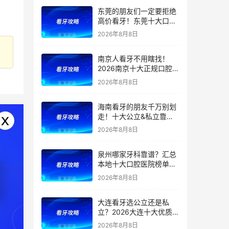
院，含医保报销项目+报
东莞的朋友们一定要拒绝
销比例+口腔项目价格
高价看牙！东莞十大口腔
医院推荐：老牌公立实力
2026年8月8日
稳定、连锁私立性价比出
众，种植/矫正/补牙/拔牙
南京人看牙不用瞎找！
按需选院，附：牙齿项目
2026南京十大正规口腔机
价格参考
构全新汇总！公立/私立医
2026年8月8日
院适配不同需求，还附口
腔项目价格表【洗牙/拔
海南看牙的朋友千万别划
牙/根管/种植/矫正】
走！十大公立&私立靠谱
口腔医院推荐，补牙、种
2026年8月8日
牙、矫正要花多少钱？哪
些可以报销？2026海南口
泉州哪家牙科靠谱？汇总
腔项目最新收费一览
本地十大口腔医院榜单来
了！种植、正畸该去哪
2026年8月8日
家？医保定点、特色一次
搞懂！含补牙/根管/种植
大连看牙选公立还是私
牙/矫正/牙冠等价格
立？2026大连十大优质口
腔医院推荐：市口腔、大
2026年8月8日