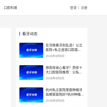
口腔科普
登录
注册
看牙动态
在河南看牙别乱选！公立
医院+私立连锁口腔盘
点，医院优势、擅长项目
2026年8月8日
一文全讲清！种植牙、矫
正、根管价格透明，看牙
想高效省心看牙？西安十
避坑收好！附价格表
大口腔医院推荐：公私立
综合实力测评，精准匹配
2026年8月8日
种植、矫正、拔牙、补牙
等看牙需求，附：西安牙
杭州私立医院里面种植牙
齿项目价格参考
齿哪家医院好?杭州种植
牙齿多少钱一颗?杭州种
2026年8月8日
植牙哪个医生好?