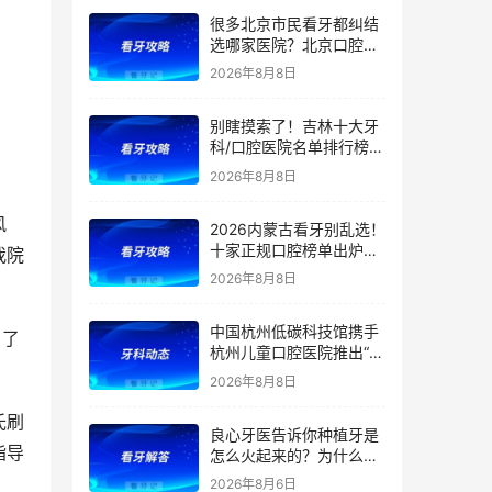
很多北京市民看牙都纠结
选哪家医院？北京口腔医
院前五排名出炉！看牙首
2026年8月8日
选这5家，靠谱不踩坑
别瞎摸索了！吉林十大牙
科/口腔医院名单排行榜！
（多家公立私立医院上
2026年8月8日
榜）！含2026年【最新
版】牙齿矫正/补牙/牙贴
风
2026内蒙古看牙别乱选！
面/种植牙价格表！
十家正规口腔榜单出炉：
我院
公立/私立全覆盖，官方支
2026年8月8日
持（医保定点）！附：内
蒙古洗牙、补牙、根管、
中国杭州低碳科技馆携手
矫正、种植牙价格
引了
杭州儿童口腔医院推出“我
是小小牙医”职业体验课
2026年8月8日
氏刷
良心牙医告诉你种植牙是
指导
怎么火起来的？为什么替
代了假牙？
2026年8月6日