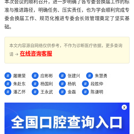
本次会议的顺利召开，进一步明确了各专委会换届工作的标
准与推进路径，明确任务、压实责任，也为学会顺利完成专
委会换届工作、规范化推进专委会长效管理奠定了坚实基
础。
本文内容源自网络仅供参考，不作为诊断医疗依据，更多查询
在线咨询客服
请 →
屠嫩斐
应彬彬
张建兴
朱慧勇
朱赴东
杨国利
杨帆
段胜仲
潘乙怀
王永武
金磊
陈谦明