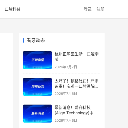
口腔科普
登录
注册
看牙动态
杭州正畸医生浙一口腔李
莹
2026年7月7日
太坏了！顶格处罚！严肃
追责！宝鸡一口腔医院给
老人一次拔12颗牙种10
2026年7月6日
颗！
最新消息！爱齐科技
(Align Technology)中国
区领导层变动！韩俊镐升
2026年7月6日
任爱齐Align亚太副总裁！