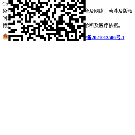
Copyright © 2022 看牙记 版权所有
免责声明：本站部分内容来源于公众平台及网络，若涉及版权
问题【
请点此联系
我们
】
删除！
特别声明：本站内容仅供参考，不作为诊断及医疗依据。
浙公网安备 33011002016235号
浙ICP备2021013506号-1
微信扫码分享
QQ好友