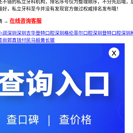
还不错的私立牙科机构，排名序号仅为整理顺序，不分先后哦，
最好，私立牙科至今并没有发现官方做过权威排名发布哦！
在线咨询客服
请 →
小润
深圳
深圳吉华登特口腔
深圳格伦菲尔口腔
深圳登特口腔
深圳
苍尚
郭真
钱付民
马姮
黄长银