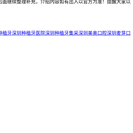
后面继续整理补充，介绍内容如有出入以官方为准！提醒大家以
种植牙
深圳种植牙医院
深圳种植牙集采
深圳美奥口腔
深圳麦芽口