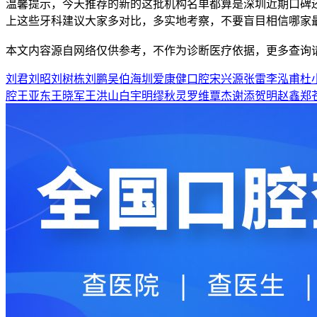
温馨提示，今天推荐的新的这批机构名单都算是深圳近期口碑
上这些牙科建议大家多对比，多实地考察，不要盲目相信哪家
本文内容源自网络仅供参考，不作为诊断医疗依据，更多查询
刘君
刘昭
刘树栋
刘鹏
吴伯海
圳爱康健口腔
宋兴源
张雷
李泓甫
杜
腔
王亚东
王晓军
王洪山
白宇明
缪秋灵
罗维
覃杰
谢添
贺明
赵鑫
郑