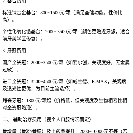
2. 基台费用
标准钛合金基台：800~1500元/颗（满足基础功能，性价比
高）。
个性化氧化锆基台：2000~3500元/颗（颜色更贴近牙龈，适合
前牙美学区修复）。
3. 牙冠费用
国产全瓷冠：2000~3500元/颗（如爱尔创，美观度好，无金属
过敏）。
进口全瓷冠：3500~4500元/颗（如威兰德、E-MAX，美观度
及透光性更优，为目前主流选择）。
烤瓷牙冠：1800元/颗起（价格低，但美观度及生物相容性相
对全瓷冠略逊）。
二、 辅助治疗费用（视个人口腔情况而定）
骨增量（骨粉/骨膜）及上颌窦提升：2000~10000元不等（若