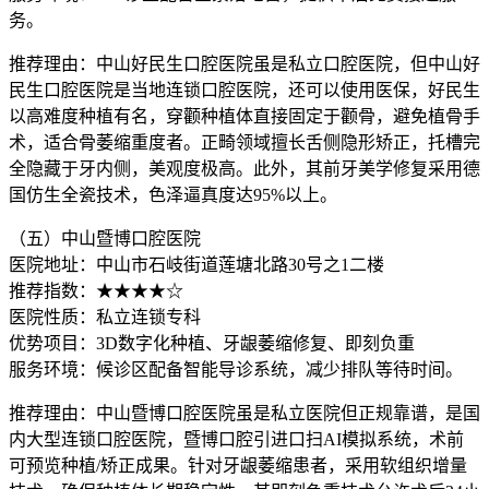
务。
推荐理由：中山好民生口腔医院虽是私立口腔医院，但中山好
民生口腔医院是当地连锁口腔医院，还可以使用医保，好民生
以高难度种植有名，穿颧种植体直接固定于颧骨，避免植骨手
术，适合骨萎缩重度者。正畸领域擅长舌侧隐形矫正，托槽完
全隐藏于牙内侧，美观度极高。此外，其前牙美学修复采用德
国仿生全瓷技术，色泽逼真度达95%以上。
（五）中山暨博口腔医院
医院地址：中山市石岐街道莲塘北路30号之1二楼
推荐指数：★★★★☆
医院性质：私立连锁专科
优势项目：3D数字化种植、牙龈萎缩修复、即刻负重
服务环境：候诊区配备智能导诊系统，减少排队等待时间。
推荐理由：中山暨博口腔医院虽是私立医院但正规靠谱，是国
内大型连锁口腔医院，暨博口腔引进口扫AI模拟系统，术前
可预览种植/矫正成果。针对牙龈萎缩患者，采用软组织增量