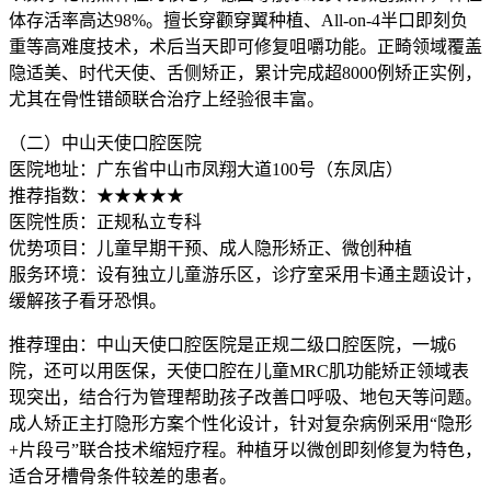
体存活率高达98%。擅长穿颧穿翼种植、All-on-4半口即刻负
重等高难度技术，术后当天即可修复咀嚼功能。正畸领域覆盖
隐适美、时代天使、舌侧矫正，累计完成超8000例矫正实例，
尤其在骨性错颌联合治疗上经验很丰富。
（二）中山天使口腔医院
医院地址：广东省中山市凤翔大道100号（东凤店）
推荐指数：★★★★★
医院性质：正规私立专科
优势项目：儿童早期干预、成人隐形矫正、微创种植
服务环境：设有独立儿童游乐区，诊疗室采用卡通主题设计，
缓解孩子看牙恐惧。
推荐理由：中山天使口腔医院是正规二级口腔医院，一城6
院，还可以用医保，天使口腔在儿童MRC肌功能矫正领域表
现突出，结合行为管理帮助孩子改善口呼吸、地包天等问题。
成人矫正主打隐形方案个性化设计，针对复杂病例采用“隐形
+片段弓”联合技术缩短疗程。种植牙以微创即刻修复为特色，
适合牙槽骨条件较差的患者。