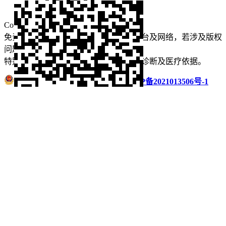
口腔运营
Copyright © 2022 看牙记 版权所有
免责声明：本站部分内容来源于公众平台及网络，若涉及版权
问题【
请点此联系
我们
】
删除！
特别声明：本站内容仅供参考，不作为诊断及医疗依据。
浙公网安备 33011002016235号
浙ICP备2021013506号-1
微信扫码分享
QQ好友