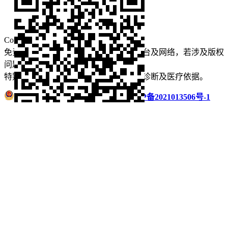
看牙攻略
口腔运营
Copyright © 2022 看牙记 版权所有
免责声明：本站部分内容来源于公众平台及网络，若涉及版权
问题【
请点此联系
我们
】
删除！
特别声明：本站内容仅供参考，不作为诊断及医疗依据。
浙公网安备 33011002016235号
浙ICP备2021013506号-1
微信扫码分享
QQ好友