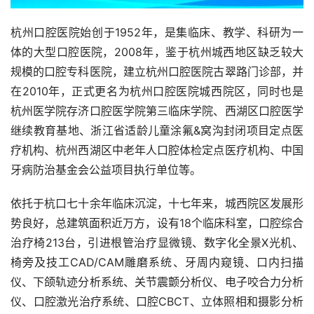
杭州口腔医院始创于1952年，是集临床、教学、科研为一
体的大型口腔医院，2008年，鉴于杭州城西地区缺乏较大
规模的口腔专科医院，建立杭州口腔医院古翠路门诊部，并
在2010年，正式更名为杭州口腔医院城西院区，同时也是
杭州医学院存济口腔医学院第三临床学院、西湖区口腔医学
继续教育基地、浙江省适龄儿童涂氟&窝沟封闭项目定点医
疗机构、杭州西湖区中老年人口腔体检定点医疗机构、中国
牙病防治基金会公益项目执行单位等。
依托于杭口七十余年临床沉淀，十七年来，城西院区发展形
势良好，总建筑面积近万方，设有18个临床科室，口腔综合
治疗椅213台，引进根管治疗显微镜、数字化全景X光机、
椅旁及技工CAD/CAM雕磨系统、牙周内窥镜、口内扫描
仪、下颌轨迹分析系统、关节震颤分析仪、电子咬合力分析
仪、口腔激光治疗系统、口腔CBCT、立体照相和摄影分析