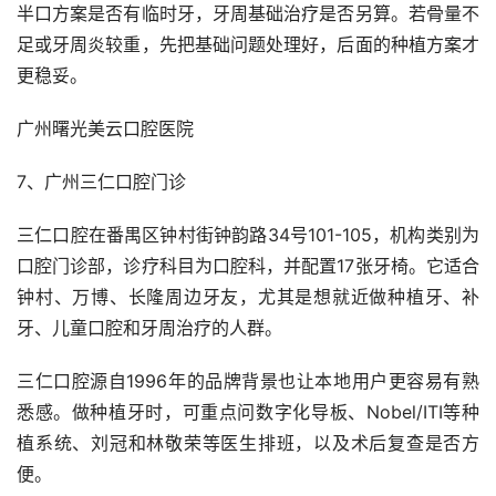
半口方案是否有临时牙，牙周基础治疗是否另算。若骨量不
足或牙周炎较重，先把基础问题处理好，后面的种植方案才
更稳妥。
广州曙光美云口腔医院
7、广州三仁口腔门诊
三仁口腔在番禺区钟村街钟韵路34号101-105，机构类别为
口腔门诊部，诊疗科目为口腔科，并配置17张牙椅。它适合
钟村、万博、长隆周边牙友，尤其是想就近做种植牙、补
牙、儿童口腔和牙周治疗的人群。
三仁口腔源自1996年的品牌背景也让本地用户更容易有熟
悉感。做种植牙时，可重点问数字化导板、Nobel/ITI等种
植系统、刘冠和林敬荣等医生排班，以及术后复查是否方
便。