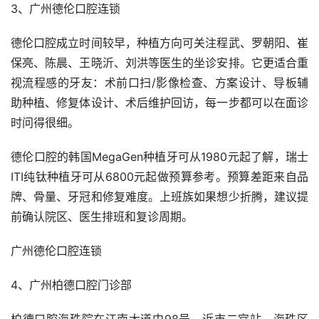
3、广州德伦口腔连锁
德伦口腔成立时间较早，种植方向可关注程武、罗朝阳、崔
保亮、陈晨、王晓沂、刘洪等医生的坐诊安排。它更适合重
视流程感的牙友：术前口扫/影像检查、方案设计、导板辅
助种植、修复体设计、术后维护回访，每一步都可以在面诊
时问得很细。
德伦口腔的韩国MegaGen种植牙可从1980元起了解，瑞士
ITI纯钛种植牙可从6800元起做预算参考。预算差距来自品
牌、骨量、牙冠和修复难度。上班族如果想少折腾，建议提
前确认院区、医生排班和复诊周期。
广州德伦口腔连锁
4、广州柏德口腔门诊部
柏德口腔海珠院在江南大道中98号，近市二宫站，海珠区