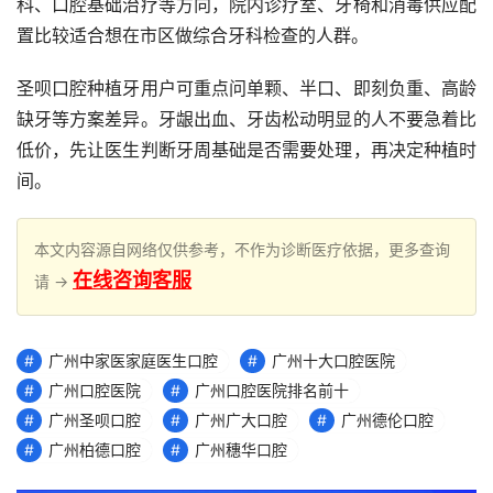
科、口腔基础治疗等方向，院内诊疗室、牙椅和消毒供应配
置比较适合想在市区做综合牙科检查的人群。
圣呗口腔种植牙用户可重点问单颗、半口、即刻负重、高龄
缺牙等方案差异。牙龈出血、牙齿松动明显的人不要急着比
低价，先让医生判断牙周基础是否需要处理，再决定种植时
间。
本文内容源自网络仅供参考，不作为诊断医疗依据，更多查询
在线咨询客服
请 →
广州中家医家庭医生口腔
广州十大口腔医院
广州口腔医院
广州口腔医院排名前十
广州圣呗口腔
广州广大口腔
广州德伦口腔
广州柏德口腔
广州穗华口腔