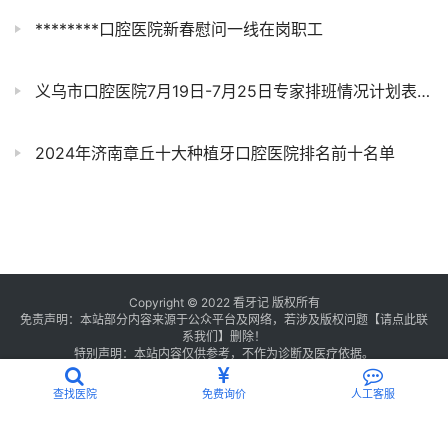
********口腔医院新春慰问一线在岗职工
义乌市口腔医院7月19日-7月25日专家排班情况计划表及专家名单介绍
2024年济南章丘十大种植牙口腔医院排名前十名单
Copyright © 2022 看牙记 版权所有
免责声明：本站部分内容来源于公众平台及网络，若涉及版权问题【
请点此联
系
我们
】
删除！
特别声明：本站内容仅供参考，不作为诊断及医疗依据。
浙公网安备 33011002016235号
浙ICP备2021013506号-1
查找医院
免费询价
人工客服