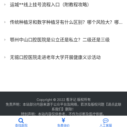
运城**线上挂号流程入口（附教程攻略）
传统种植牙和数字种植牙有什么区别？哪个风险大？哪个价格贵？最新攻略来了
鄂州中山口腔医院是公立还是私立？二级还是三级
无锡口腔医院走进老年大学开展健康义诊活动
Copyright © 2022 看牙记 版权所有
免责声明：本站部分内容来源于公众平台及网络，若涉及版权问题【
请点此联
系
我们
】
删除！
特别声明：本站内容仅供参考，不作为诊断及医疗依据。
浙公网安备 33011002016235号
浙ICP备2021013506号-1
查找医院
免费询价
人工客服