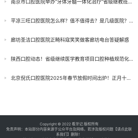
南京市口腔医院举办“牙体牙髓一体化治疗”省级继教班暨牙体牙髓病专科联盟学术活动
平凉三旺口腔医院怎么样？值不值得去？是几级医院？最新介绍资料整理
廊坊圣洁口腔医院正畸科寇笑笑做客廊坊电台答疑解惑
陕西口腔动态！省级继续医学教育项目口腔种植规范化培训班在安康成功举办
北京倪氏口腔医院2025年春节放假时间出炉！正月十一正常开诊上班
Copyright © 2022 看牙记 版权所有
免责声明：本站部分内容来源于公众平台及网络，若涉及版权问题【
请点此联
系
我们
】
删除！