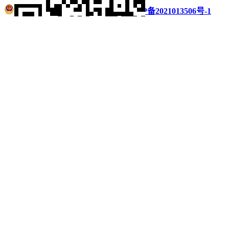
浙公网安备 33011002016235号
浙ICP备2021013506号-1
微信扫码分享
QQ好友
QQ空间