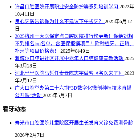
许昌口腔医院开展职业安全防护等系列培训学习
2022年
10月11日
良心牙医告诉你为什么不建议下午拔牙？
2025年6月12
日
2025杭州十大医保定点口腔医院排行榜更新！你绝对想
不到排名top名单，含医保报销项目！附种植牙、正畸、
补牙等项目价格表！
2025年8月9日
雅博尔口腔进社区开展中老年人口腔健康宣教活动
2025
年3月28日
河北****医院马哲任贵云陈志宇做客《名医来了》
2023
年2月12日
广大口腔举办第二十六期“3D数字化微创种植技术直播
公开课”活动
2025年5月7日
看牙动态
寿光市口腔医院儿童院区开展生长发育义诊免费测骨龄
2026年2月7日