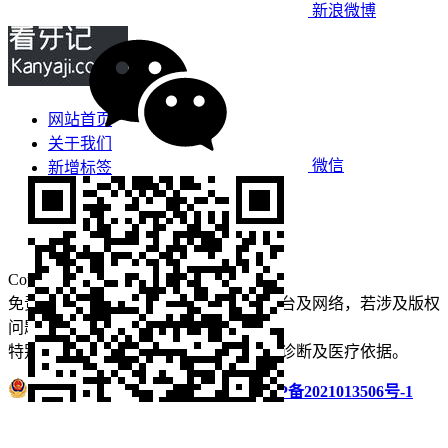
新浪微博
网站首页
关于我们
微信
新增标签
免责声明
看牙攻略
口腔运营
Copyright © 2022 看牙记 版权所有
免责声明：本站部分内容来源于公众平台及网络，若涉及版权
问题【
请点此联系
我们
】
删除！
特别声明：本站内容仅供参考，不作为诊断及医疗依据。
浙公网安备 33011002016235号
浙ICP备2021013506号-1
微信扫码分享