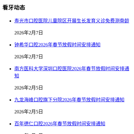
看牙动态
寿光市口腔医院儿童院区开展生长发育义诊免费测骨龄
2026年2月7日
钟希华口腔2026年春节放假时间安排通知
2026年2月7日
南方医科大学深圳口腔医院2026年春节放假时间安排通
知
2026年2月5日
九龙海峰口腔旗下分院2026年春节放假时间安排通知
2026年2月5日
百年德仁口腔2026年春节放假时间安排通知