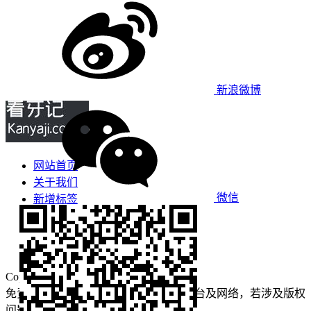
新浪微博
网站首页
关于我们
微信
新增标签
免责声明
看牙攻略
口腔运营
Copyright © 2022 看牙记 版权所有
免责声明：本站部分内容来源于公众平台及网络，若涉及版权
问题【
请点此联系
我们
】
删除！