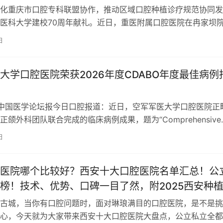
化重庆市口腔专科联盟协作，推动区域口腔种植诊疗规范协同发
医科大学建校70周年献礼。近日，重医附属口腔医院在冉家坝
市口腔专科联盟种植公益讲座。本次讲…
日
大学口腔医院荣获2026年度CDABO年度最佳病例
，中国医学论坛报今日口腔报道：近日，空军军医大学口腔医院正
正颌外科团队联合完成的临床病例成果，题为“Comprehensive
for …
日
医院哪个比较好？西安十大口腔医院名单汇总！公
榜！技术、优势、口碑一目了然，附2025西安种
矫正价格表
古城，当你有口腔问题时，面对琳琅满目的口腔医院，是不是挑
心，今天就为大家带来西安十大口腔医院大盘点，公立私立全都