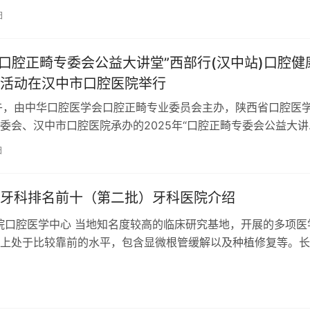
025年最新的西安种植牙、牙齿矫正价…
日
年“口腔正畸专委会公益大讲堂”西部行(汉中站)口腔健
活动在汉中市口腔医院举行
午，由中华口腔医学会口腔正畸专业委员会主办，陕西省口腔医
委会、汉中市口腔医院承办的2025年“口腔正畸专委会公益大讲
中站)口腔健康科普咨询活动…
日
牙科排名前十（第二批）牙科医院介绍
院口腔医学中心 当地知名度较高的临床研究基地，开展的多项医
上处于比较靠前的水平，包含显微根管缓解以及种植修复等。长
院校保持紧密合作关系，总共拥有7…