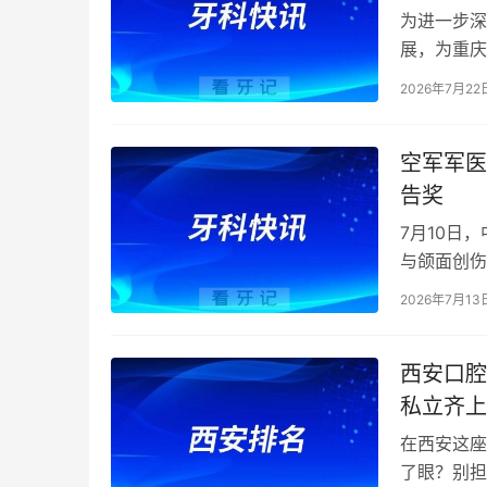
为进一步深
展，为重庆
举办了重庆
2026年7月22
空军军医
告奖
7月10日
与颌面创伤
treatment 
2026年7月13
西安口腔
私立齐上
牙/牙齿
在西安这座
了眼？别担