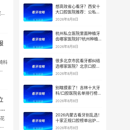
正、根管价格透明，看牙
想高效省心看牙？西安十
避坑收好！附价格表
大口腔医院推荐：公私立
院区
综合实力测评，精准匹配
2026年8月8日
种植、矫正、拔牙、补牙
等看牙需求，附：西安牙
杭州私立医院里面种植牙
齿项目价格参考
齿哪家医院好?杭州种植
报
牙齿多少钱一颗?杭州种
2026年8月8日
植牙哪个医生好?
很多北京市民看牙都纠结
畸科
选哪家医院？北京口腔医
院前五排名出炉！看牙首
2026年8月8日
选这5家，靠谱不踩坑
别瞎摸索了！吉林十大牙
科/口腔医院名单排行榜！
（多家公立私立医院上
立
2026年8月8日
榜）！含2026年【最新
植
版】牙齿矫正/补牙/牙贴
2026内蒙古看牙别乱选！
面/种植牙价格表！
花
十家正规口腔榜单出炉：
公立/私立全覆盖，官方支
2026年8月8日