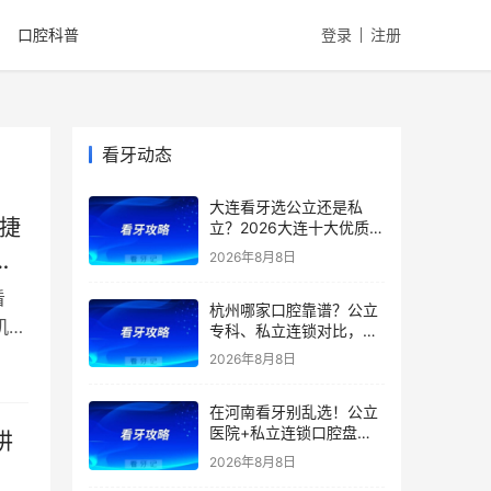
口腔科普
登录
注册
看牙动态
大连看牙选公立还是私
捷
立？2026大连十大优质口
腔医院推荐：市口腔、大
2026年8月8日
医、中山医院在内，公立
私立对比，种植矫正价格
看
杭州哪家口腔靠谱？公立
全曝光
机
专科、私立连锁对比，医
院优势、特色、擅长全都
2026年8月8日
有，看牙省钱不踩雷！附
2026补牙、拔牙、根管、
在河南看牙别乱选！公立
种牙、矫正最新价格
医院+私立连锁口腔盘
讲
点，医院优势、擅长项目
2026年8月8日
一文全讲清！种植牙、矫