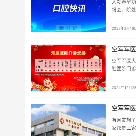
人勤春早功
报会，院处
会。机关四
2025年2月19
空军军医
空军军医大
腔医院门诊
口腔外科、
2024年12月2
空军军医
有网友想了
家都是三家
大学口腔医