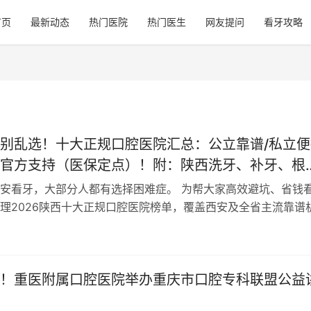
首页
最新动态
热门医院
热门医生
网友提问
看牙攻略
别乱选！十大正规口腔医院汇总：公立靠谱/私立便
官方支持（医保定点）！附：陕西洗牙、补牙、根
、种植牙价格
安看牙，大部分人都有选择困难症。 为帮大家高效避坑、省钱
理2026陕西十大正规口腔医院榜单，覆盖西安及全省主流靠谱
上全新口腔项目价格表，补牙、拔牙…
！重医附属口腔医院举办重庆市口腔专科联盟公益