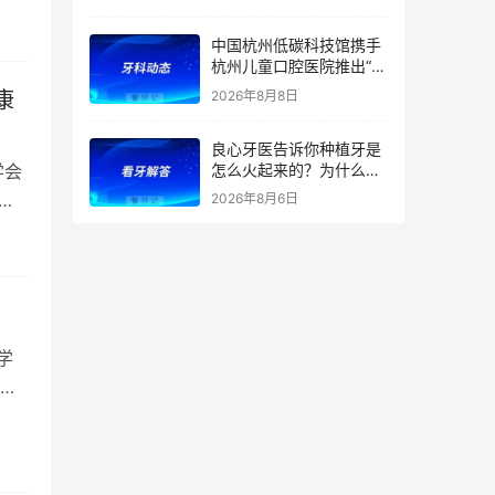
持（医保定点）！附：内
蒙古洗牙、补牙、根管、
中国杭州低碳科技馆携手
矫正、种植牙价格
杭州儿童口腔医院推出“我
是小小牙医”职业体验课
2026年8月8日
康
良心牙医告诉你种植牙是
怎么火起来的？为什么替
学会
代了假牙？
堂”
2026年8月6日
学
期