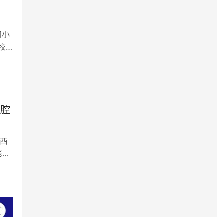
知小
校
口腔
人西
老谭