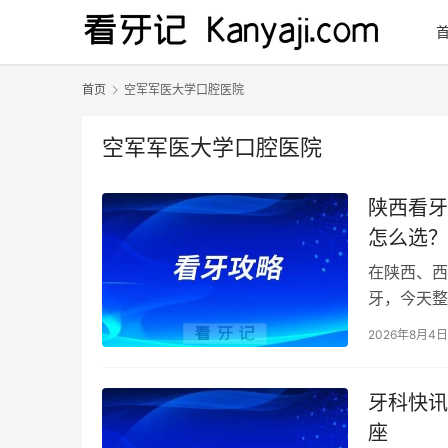
首页
空军军医大学口腔医院
空军军医大学口腔医院
陕西看牙
怎么选？
管、矫正
在陕西、西
牙，今天整
构。同时附
2026年8月4日
牙科快讯
座