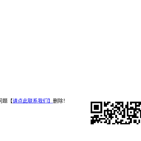
问题【
请点此联系
我们
】
删除！