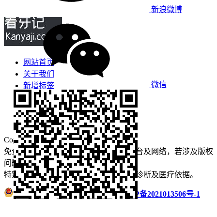
新浪微博
网站首页
关于我们
微信
新增标签
免责声明
看牙攻略
口腔运营
Copyright © 2022 看牙记 版权所有
免责声明：本站部分内容来源于公众平台及网络，若涉及版权
问题【
请点此联系
我们
】
删除！
特别声明：本站内容仅供参考，不作为诊断及医疗依据。
浙公网安备 33011002016235号
浙ICP备2021013506号-1
微信扫码分享