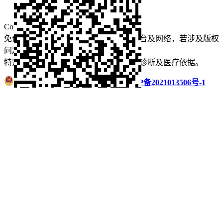
口腔运营
Copyright © 2022 看牙记 版权所有
免责声明：本站部分内容来源于公众平台及网络，若涉及版权
问题【
请点此联系
我们
】
删除！
特别声明：本站内容仅供参考，不作为诊断及医疗依据。
浙公网安备 33011002016235号
浙ICP备2021013506号-1
微信扫码分享
QQ好友