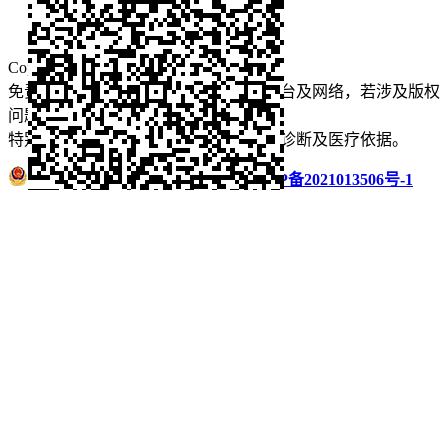
看牙攻略
口腔运营
Copyright © 2022 看牙记 版权所有
免责声明：本站部分内容来源于公众平台及网络，若涉及版权
问题【
请点此联系
我们
】
删除！
特别声明：本站内容仅供参考，不作为诊断及医疗依据。
浙公网安备 33011002016235号
浙ICP备2021013506号-1
微信扫码分享
QQ好友