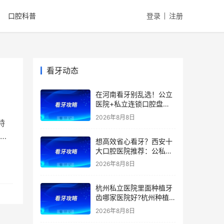
口腔科普
登录
注册
看牙动态
在河南看牙别乱选！公立
医院+私立连锁口腔盘
点，医院优势、擅长项目
2026年8月8日
特
一文全讲清！种植牙、矫
正、根管价格透明，看牙
，
想高效省心看牙？西安十
避坑收好！附价格表
大口腔医院推荐：公私立
综合实力测评，精准匹配
2026年8月8日
种植、矫正、拔牙、补牙
等看牙需求，附：西安牙
杭州私立医院里面种植牙
齿项目价格参考
齿哪家医院好?杭州种植
牙齿多少钱一颗?杭州种
2026年8月8日
植牙哪个医生好?