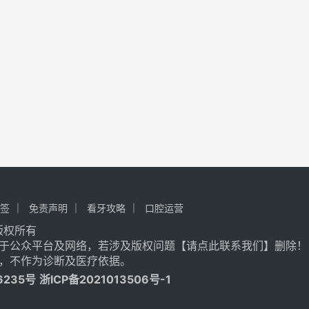
签
免责声明
看牙攻略
口腔运营
记 版权所有
于公众平台及网络，若涉及版权问题【
请点此联系
我们
】
删除！
，不作为诊断及医疗依据。
6235号
浙ICP备2021013506号-1