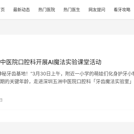
首页
最新动态
热门医院
热门医生
网友提问
看牙攻略
中医院口腔科开展AI魔法实验课堂活动
神秘牙齿基地！”3月30日上午，附近一小学的萌娃们化身护牙小
期的关键年龄，走进深圳五洲中医院口腔科「牙齿魔法实验室」
的“换牙大闯关”之旅里，通过沉…
0日