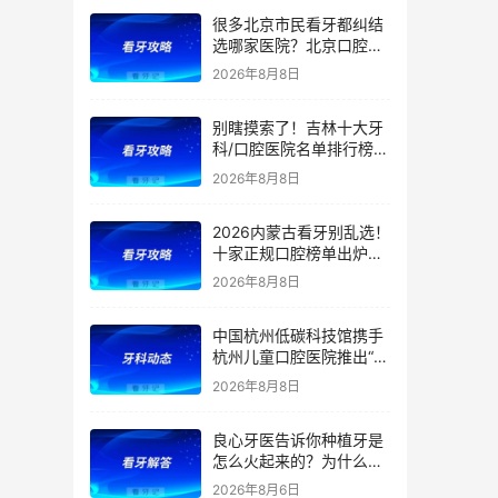
很多北京市民看牙都纠结
选哪家医院？北京口腔医
院前五排名出炉！看牙首
2026年8月8日
选这5家，靠谱不踩坑
别瞎摸索了！吉林十大牙
科/口腔医院名单排行榜！
（多家公立私立医院上
2026年8月8日
榜）！含2026年【最新
版】牙齿矫正/补牙/牙贴
2026内蒙古看牙别乱选！
面/种植牙价格表！
十家正规口腔榜单出炉：
公立/私立全覆盖，官方支
2026年8月8日
持（医保定点）！附：内
蒙古洗牙、补牙、根管、
中国杭州低碳科技馆携手
矫正、种植牙价格
杭州儿童口腔医院推出“我
是小小牙医”职业体验课
2026年8月8日
良心牙医告诉你种植牙是
怎么火起来的？为什么替
代了假牙？
2026年8月6日