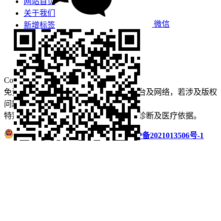
网站首页
关于我们
微信
新增标签
免责声明
看牙攻略
口腔运营
Copyright © 2022 看牙记 版权所有
免责声明：本站部分内容来源于公众平台及网络，若涉及版权
问题【
请点此联系
我们
】
删除！
特别声明：本站内容仅供参考，不作为诊断及医疗依据。
浙公网安备 33011002016235号
浙ICP备2021013506号-1
微信扫码分享